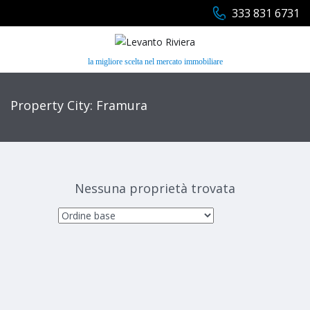
333 831 6731
la migliore scelta nel mercato immobiliare
Property City: Framura
Nessuna proprietà trovata