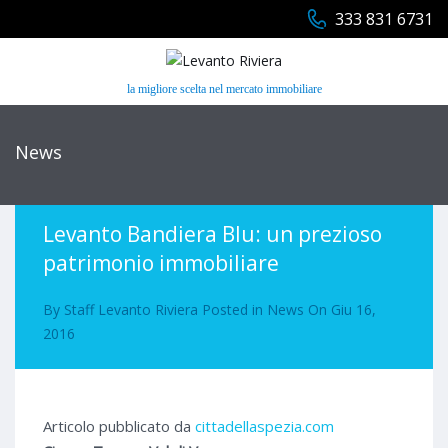
333 831 6731
la migliore scelta nel mercato immobiliare
News
Levanto Bandiera Blu: un prezioso
patrimonio immobiliare
By
Staff Levanto Riviera
Posted in
News
On
Giu 16,
2016
Articolo pubblicato da
cittadellaspezia.com