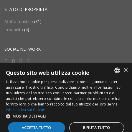
STATO DI PROPRIETÀ
Affitto turistico
(31)
In vendita
(4)
SOCIAL NETWORK
×
Questo sito web utilizza cookie
Utilizziamo i cookie per personalizzare contenuti, annunci e per
CANCELLATION POLICY
ITALIAN
analizzare il nostro traffico. Condividiamo inoltre informazioni sul
tuo utilizzo del nostro sito con i nostri partner pubblicitari e di
clicca sul link per visualizzare
ENGLISH
analisi che potrebbero combinarle con altre informazioni che hai
fornito loro o che hanno raccolto dal tuo utilizzo dei loro servizi.
Informativa sui Cookie
MOSTRA DETTAGLI
+
ACCETTA TUTTO
RIFIUTA TUTTO